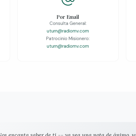
Por Email
Consulta General:
uturn@radiomv.com
Patrocinio Misionero:
uturn@radiomv.com
Nos encanta saber de ti -- ya sea una nota de ánimo, 