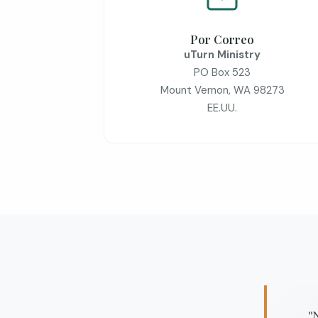
Por Correo
uTurn Ministry
PO Box 523
Mount Vernon, WA 98273
EE.UU.
"