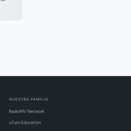
NUESTRA FAMILIA
RadioMV Network
uTurn Education